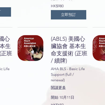
980
HK$980
港
元
訂
立即預訂
美國心
(ABLS) 美國心
基本生
臟協會 基本生
(正班
命支援術 (正班
/ 續牌)
c Life
AHA BLS - Basic Life
Support (full /
renewal)
閱讀更多
開始 10月11日
650
HK$650