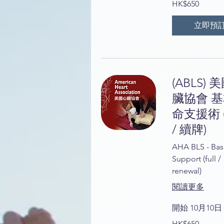
HK$650
港
元
立即預
(ABLS) 
臟協會 
命支援術 
/ 續牌)
AHA BLS - Basi
Support (full /
renewal)
閱讀更多
開始 10月10日
650
HK$650