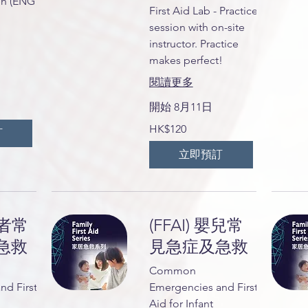
en (ENG
First Aid Lab - Practice
session with on-site
instructor. Practice
makes perfect!
閱讀更多
開始 8月11日
120
HK$120
訂
港
元
立即預訂
長者常
(FFAI) 嬰兒常
急救
見急症及急救
Common
nd First
Emergencies and First
Aid for Infant