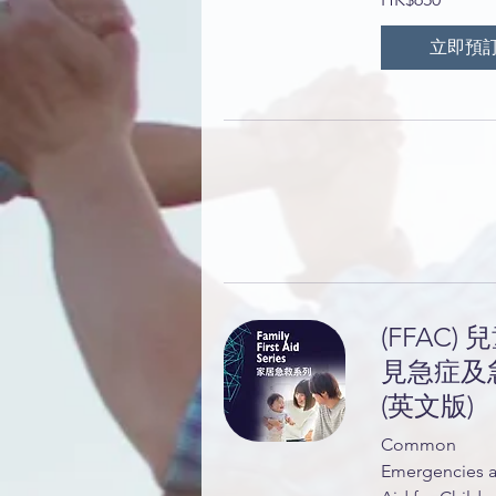
港
元
立即預
(FFAC) 
見急症及
(英文版)
Common
Emergencies a