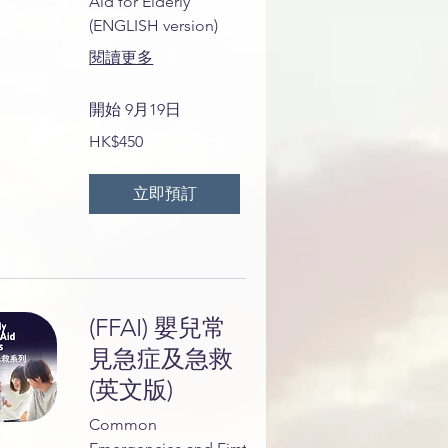
Aid for Elderly
(ENGLISH version)
閱讀更多
開始 9月19日
450
HK$450
港
元
立即預訂
(FFAI) 嬰兒常
見急症及急救
(英文版)
Common