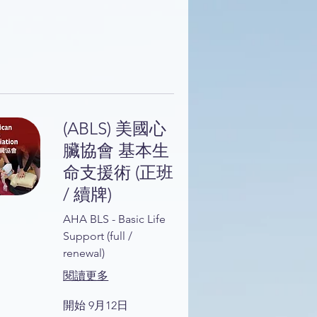
(ABLS) 美國心
臟協會 基本生
命支援術 (正班
/ 續牌)
AHA BLS - Basic Life
Support (full /
renewal)
閱讀更多
開始 9月12日