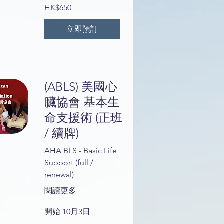
650
HK$650
港
元
立即預訂
(ABLS) 美國心
臟協會 基本生
命支援術 (正班
/ 續牌)
AHA BLS - Basic Life
Support (full /
renewal)
閱讀更多
開始 10月3日
650