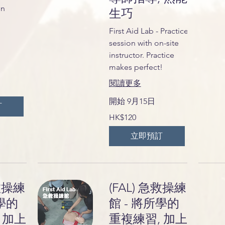
en
生巧
First Aid Lab - Practice
session with on-site
instructor. Practice
makes perfect!
閱讀更多
開始 9月15日
訂
120
HK$120
港
元
立即預訂
急救操練
(FAL) 急救操練
所學的
館 - 將所學的
 加上
重複練習, 加上