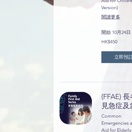
Aid for Childr
Version)
閱讀更多
開始 10月24日
450
HK$450
港
元
立即預
(FFAE) 
見急症及
Common
Emergencies a
Aid for Elderly