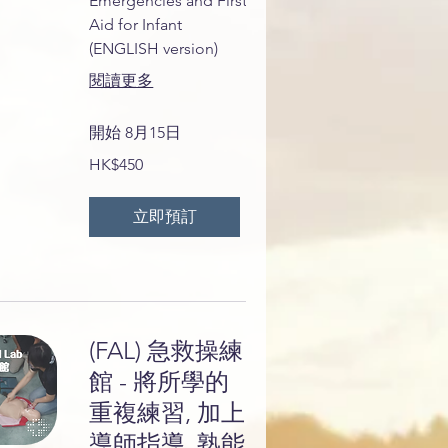
Emergencies and First
Aid for Infant
(ENGLISH version)
閱讀更多
開始 8月15日
450
HK$450
港
元
立即預訂
(FAL) 急救操練
館 - 將所學的
重複練習, 加上
導師指導, 熟能