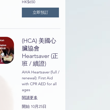
HK$650
港
元
立即預訂
(HCA) 美國心
臟協會
Heartsaver (正
班 / 續證)
AHA Heartsaver (full /
renewal): First Aid
with CPR AED for all
ages
閱讀更多
開始 10月25日