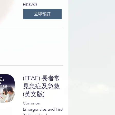
980
HK$980
港
元
立即預訂
(FFAE) 長者常
見急症及急救
(英文版)
Common
Emergencies and First