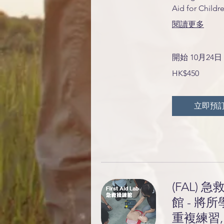
Aid for Childr
閱讀更多
開始 10月24日
450
HK$450
港
元
立即預
(FAL) 
館 - 將
重複練習,