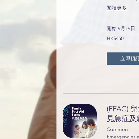
閱讀更多
開始 9月19日
450
HK$450
港
元
立即預
(FFAC) 
見急症及
Common
Emergencies a