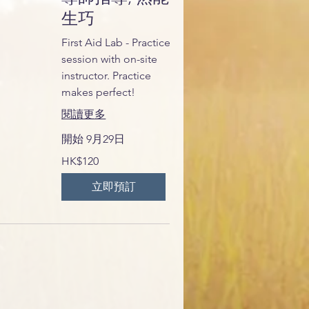
生巧
First Aid Lab - Practice
session with on-site
instructor. Practice
makes perfect!
閱讀更多
開始 9月29日
120
HK$120
港
元
立即預訂