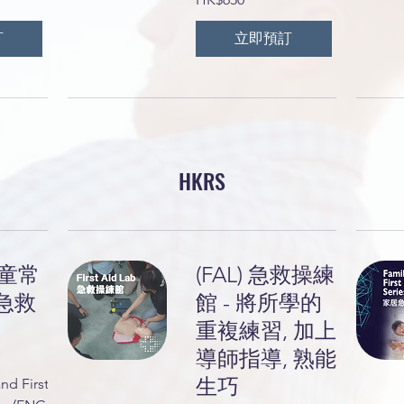
港
元
訂
立即預訂
HKRS
兒童常
(FAL) 急救操練
急救
館 - 將所學的
重複練習, 加上
導師指導, 熟能
生巧
nd First