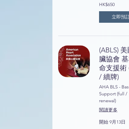
650
HK$650
港
元
立即預
(ABLS) 
臟協會 
命支援術 
/ 續牌)
AHA BLS - Basi
Support (full /
renewal)
閱讀更多
開始 9月13日
650