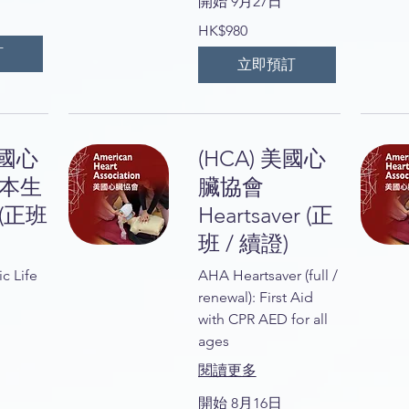
開始 9月27日
980
HK$980
港
元
訂
立即預訂
美國心
(HCA) 美國心
基本生
臟協會
(正班
Heartsaver (正
班 / 續證)
c Life
AHA Heartsaver (full /
renewal): First Aid
with CPR AED for all
ages
閱讀更多
開始 8月16日