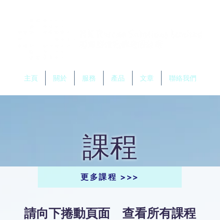
主頁
關於
服務
產品
文章
聯絡我們
​課程
更多課程 >>>
請向下捲動頁面 查看所有課程