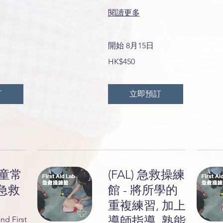
閱讀更多
開始 8月15日
450
HK$450
港
元
訂
立即預訂
兒童常
(FAL) 急救操練
急救
館 - 將所學的
重複練習, 加上
導師指導, 熟能
nd First