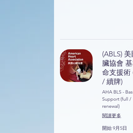
(ABLS) 
臟協會 
命支援術 
/ 續牌)
AHA BLS - Basi
Support (full /
renewal)
閱讀更多
開始 9月5日