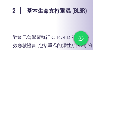
2
基本生命支持重温
(BLSR)
對於已曾學習執行 CPR AED 並擁有有
效急救證書 (包括重温的彈性期限內) 的
人，強烈建議報讀 ERC 的 BLS 重温課
程。本課程只需 4 小時便能完成，包括
複習所有技能、更新的資訊和技能評
估。
聯絡我們