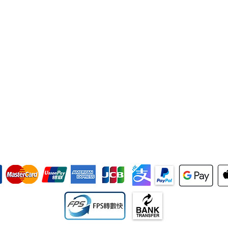
WhatsApp +852 9858 1393 (只限文字)
info@hkrescuesolutions.com
香港新界屯門石排頭路7號
德雅工業中心C座16字樓1604室
讚好 追蹤 留言 分享
我們接受