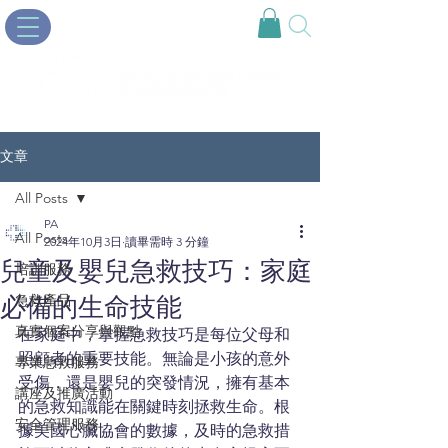
文章
All Posts
PA
All Posts
2024年10月3日
讀畢需時 3 分鐘
兒童及嬰兒急救技巧：家庭
培訓服務
必備的生命技能
急救產品
真實個案分享與觀點
在家庭中，掌握急救技巧是每位父母和
照顧者的重要技能。無論是小孩的意外
專業急救服務
受傷，還是嬰兒的突發情況，擁有基本
講座及推廣活動
的急救知識能在關鍵時刻拯救生命。根
安全管理服務
據美國心臟協會的數據，及時的急救措