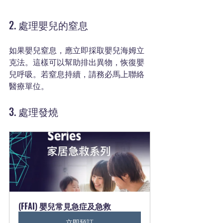
2. 處理嬰兒的窒息
如果嬰兒窒息，應立即採取嬰兒海姆立
克法。這樣可以幫助排出異物，恢復嬰
兒呼吸。若窒息持續，請務必馬上聯絡
醫療單位。
3. 處理發燒
(FFAI) 嬰兒常見急症及急救
立即預訂