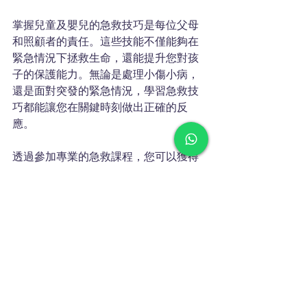
掌握兒童及嬰兒的急救技巧是每位父母
和照顧者的責任。這些技能不僅能夠在
緊急情況下拯救生命，還能提升您對孩
子的保護能力。無論是處理小傷小病，
還是面對突發的緊急情況，學習急救技
巧都能讓您在關鍵時刻做出正確的反
應。
透過參加專業的急救課程，您可以獲得
更全面的知識和技能，為家庭提供更安
全的環境。記住，急救技巧是每個家庭
必備的生命技能，讓我們一起確保孩子
的安全，提供他們需要的保護！
培訓服務