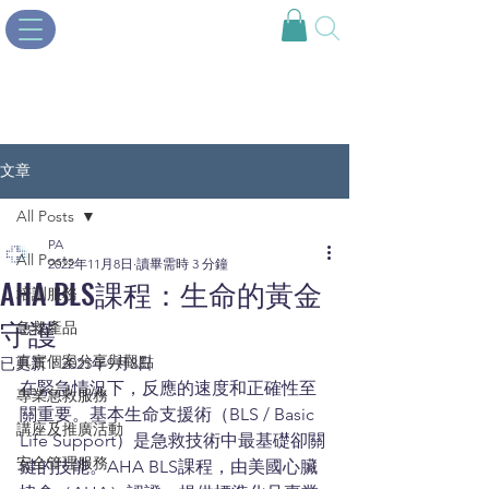
文章
All Posts
PA
All Posts
2022年11月8日
讀畢需時 3 分鐘
AHA BLS課程：生命的黃金
培訓服務
守護
急救產品
真實個案分享與觀點
已更新：
2025年9月8日
在緊急情況下，反應的速度和正確性至
專業急救服務
關重要。基本生命支援術（BLS / Basic 
講座及推廣活動
Life Support）是急救技術中最基礎卻關
安全管理服務
鍵的技能。AHA BLS課程，由美國心臟